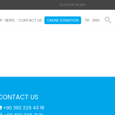
SOS NOKTALARI
OP
NEWS
CONTACT US
ONLINE DONATION
TR
ENG
CONTACT US
+90 392 225 43 18