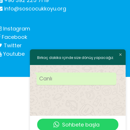
+90 392 225 71 19
info@soscocukkoyu.org
Instagram
Facebook
Twitter
Youtube
Birkaç dakika içinde size dönüş yapacağız.
Canlı
Sohbete başla