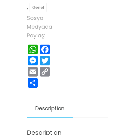
,
Genel
Sosyal
Medyada
Paylaş:
WhatsApp
Facebook
Messenger
Twitter
Email
Copy
Link
Share
Description
Description