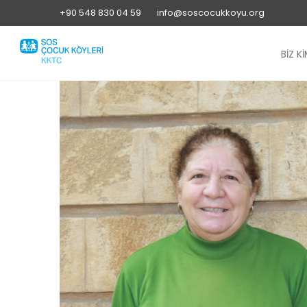
+90 548 830 04 59
info@soscocukkoyu.org
BİZ Kİ