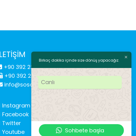
İLETİŞİM
Birkaç dakika içinde size dönüş yapacağız.
+90 392 225 43 18
+90 392 225 71 19
Canlı
info@soscocukkoyu.org
Instagram
Facebook
Twitter
Sohbete başla
Youtube