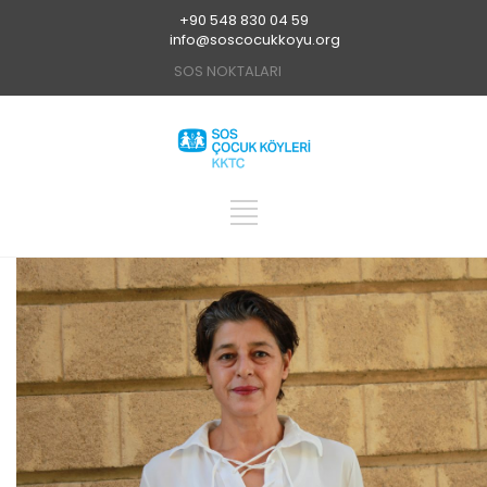
+90 548 830 04 59
info@soscocukkoyu.org
SOS NOKTALARI