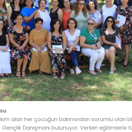
osu
kım alan her çocuğun bakımından sorumlu olan bir S
 Gençlik Danışmanı bulunuyor. Verilen eğitimlerle t