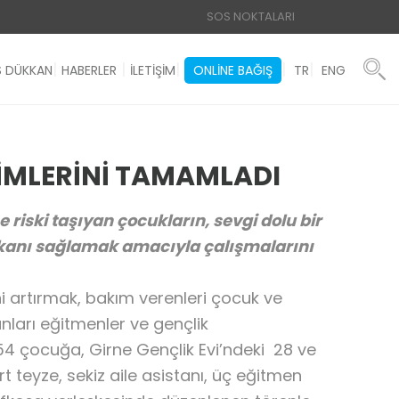
SOS NOKTALARI
 DÜKKAN
HABERLER
İLETİŞİM
ONLINE BAĞIŞ
TR
ENG
İMLERİNİ TAMAMLADI
iski taşıyan çocukların, sevgi dolu bir
imkanı sağlamak amacıyla çalışmalarını
ni artırmak, bakım verenleri çocuk ve
nları eğitmenler ve gençlik
 54 çocuğa, Girne Gençlik Evi’ndeki 28 ve
 teyze, sekiz aile asistanı, üç eğitmen