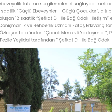
ir ebeveynlik tutumu sergilemelerini sağlayabilmek a
saatlik “Güçlü Ebeveynler – Güçlü Çocuklar”, altı
şan 12 saatlik “Şefkat Dili ile Bağ Odaklı İletişim” e
 Danışmanlık ve Rehberlik Uzmanı Fatoş Erkıvanç t
Özkoşar tarafından “Çocuk Merkezli Yaklaşımlar”,
ile Yeşildal tarafından ” Şefkat Dili ile Bağ Odaklı İl