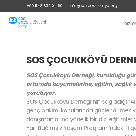
+90 548 830 04 59
info@soscocukkoyu.org
BİZ Kİ
SOS ÇOCUKKÖYÜ DERNEĞ
SOS Çocukköyü Derneği, kurulduğu günde
ortamda büyümelerine, eğitim, sağlık v
yürütüyor.
SOS Çocukköyü Derneği’nin sağladığı “Aile
genç bakımı konularında güçlendirmek ve 
danışmanlarına yönelik bir dizi eğitimler
Yarı Bağımsız Yaşam Programı’ndaki 11 ge