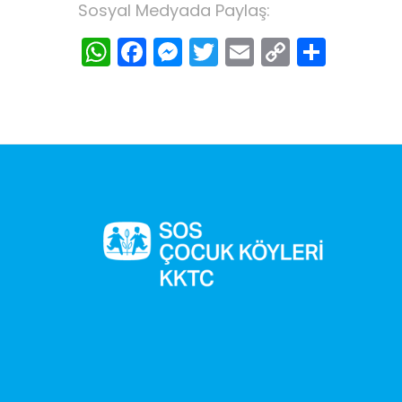
Sosyal Medyada Paylaş:
WhatsApp
Facebook
Messenger
Twitter
Email
Copy
Shar
Link