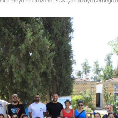
fikası almaya hak kazandı. SOS Çocukköyü Derneği L