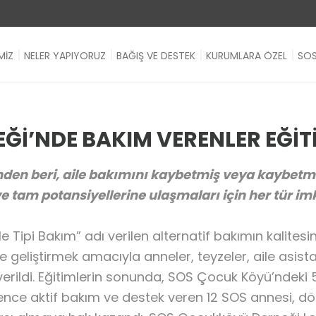
MİZ
NELER YAPIYORUZ
BAĞIŞ VE DESTEK
KURUMLARA ÖZEL
SOS
İ’NDE BAKIM VERENLER EĞİT
n beri, aile bakımını kaybetmiş veya kaybetme r
e tam potansiyellerine ulaşmaları için her tür 
 Tipi Bakım” adı verilen alternatif bakımın kalitesi
geliştirmek amacıyla anneler, teyzeler, aile asista
 verildi. Eğitimlerin sonunda, SOS Çocuk Köyü’ndeki
nce aktif bakım ve destek veren 12 SOS annesi, dört