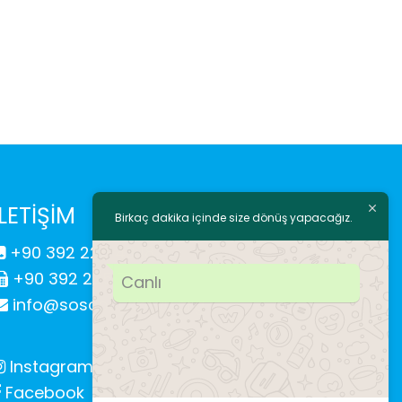
İLETİŞİM
Birkaç dakika içinde size dönüş yapacağız.
+90 392 225 43 18
+90 392 225 71 19
Canlı
info@soscocukkoyu.org
Instagram
Facebook