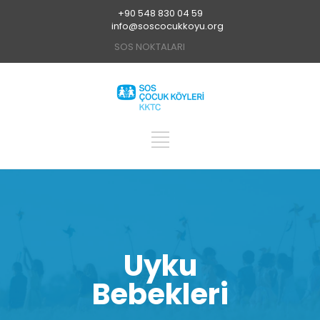
+90 548 830 04 59
info@soscocukkoyu.org
SOS NOKTALARI
Uyku
Bebekleri