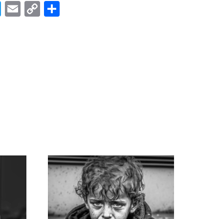
App
book
ssenger
Twitter
Email
Copy
Share
Link