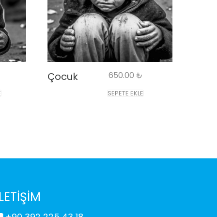
Çocuk
650.00
₺
E
SEPETE EKLE
İLETİŞİM
Birkaç dakika içinde size dönüş yapacağız.
+90 392 225 43 18