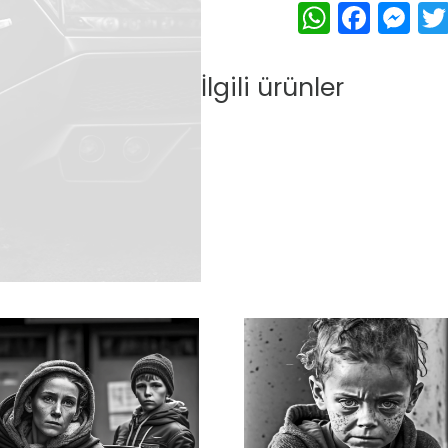
Whats
Face
Me
İlgili ürünler