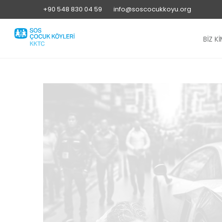
+90 548 830 04 59
info@soscocukkoyu.org
BİZ Kİ