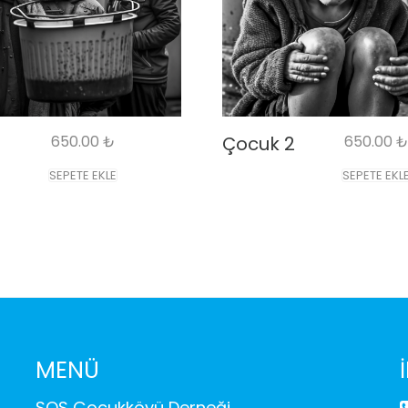
650.00
₺
Çocuk 2
650.00
₺
SEPETE EKLE
SEPETE EKL
MENÜ
SOS Çocukköyü Derneği