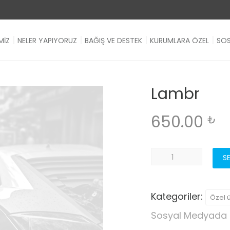
MİZ
NELER YAPIYORUZ
BAĞIŞ VE DESTEK
KURUMLARA ÖZEL
SOS
Lambr
650.00
₺
Lambr
S
adet
Kategoriler:
Özel 
Sosyal Medyada 