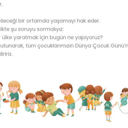
.
bileceği bir ortamda yaşamayı hak eder.
kte şu soruyu sormalıyız:
r ülke yaratmak için bugün ne yapıyoruz?
tutunarak, tüm çocuklarımızın Dünya Çocuk Günü’nü
iriz.