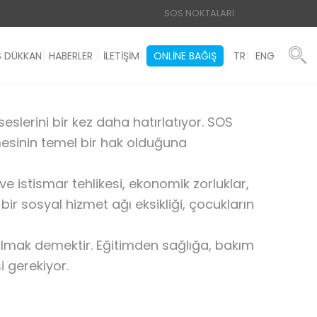
SOS NOKTALARI
 DÜKKAN
HABERLER
İLETİŞİM
ONLINE BAĞIŞ
TR
ENG
seslerini bir kez daha hatırlatıyor. SOS
mesinin temel bir hak olduğuna
e istismar tehlikesi, ekonomik zorluklar,
bir sosyal hizmet ağı eksikliği, çocukların
almak demektir. Eğitimden sağlığa, bakım
i gerekiyor.