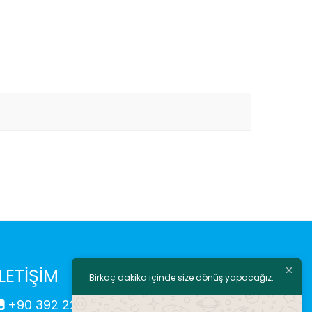
İLETİŞİM
Birkaç dakika içinde size dönüş yapacağız.
+90 392 225 43 18