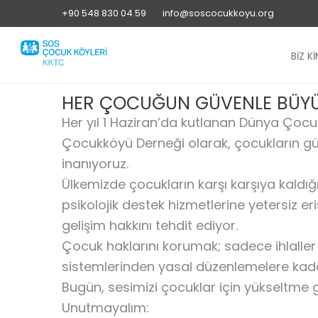
+90 548 830 04 59
info@soscocukkoyu.org
BİZ Kİ
HER ÇOCUĞUN GÜVENLE BÜYÜ
Her yıl 1 Haziran’da kutlanan Dünya Çocuk 
Çocukköyü Derneği olarak, çocukların güv
inanıyoruz.
Ülkemizde çocukların karşı karşıya kaldığ
psikolojik destek hizmetlerine yetersiz er
gelişim hakkını tehdit ediyor.
Çocuk haklarını korumak; sadece ihlalle
sistemlerinden yasal düzenlemelere kadar 
Bugün, sesimizi çocuklar için yükseltme
Unutmayalım: