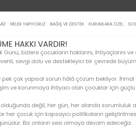
MİZ
NELER YAPIYORUZ
BAĞIŞ VE DESTEK
KURUMLARA ÖZEL
SOS
ME HAKKI VARDIR!
Günü, bizlere çocukların haklarını, ihtiyaçlarını ve 
enli, sevgi dolu ve destekleyici bir çevrede büyü
ı pek çok yapısal sorun hâlâ çözüm bekliyor. İhmal v
işim ve korunmaya ihtiyacı olan çocuklar için güçlü 
r olduğunda değil, her gün, her alanda sorumluluk 
her çocuk için kapsayıcı politikaların geliştirilmes
 günüdür. Biz onların sesi olmaya devam edeceğiz.