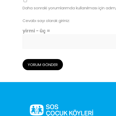
Daha sonraki yorumlarımda kullanılması için adım
Cevabı sayı olarak giriniz:
yirmi − üç =