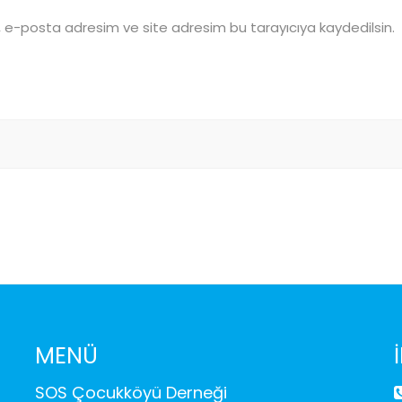
, e-posta adresim ve site adresim bu tarayıcıya kaydedilsin.
MENÜ
SOS Çocukköyü Derneği