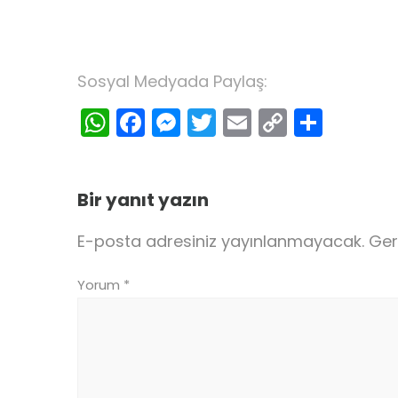
Sosyal Medyada Paylaş:
WhatsApp
Facebook
Messenger
Twitter
Email
Copy
Shar
Link
Bir yanıt yazın
E-posta adresiniz yayınlanmayacak.
Ger
Yorum
*